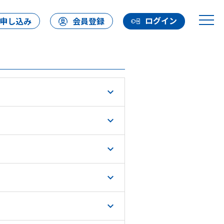
ログイン
申し込み
会員登録
expand_more
expand_more
expand_more
expand_more
expand_more