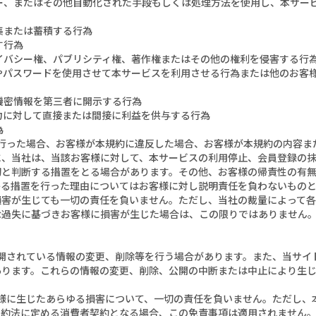
ー、またはその他自動化された手段もしくは処理方法を使用し、本サー
集または蓄積する行為
す行為
イバシー権、パブリシティ権、著作権またはその他の権利を侵害する行
Dやパスワードを使用させて本サービスを利用させる行為または他のお客様
機密情報を第三者に開示する行為
力に対して直接または間接に利益を供与する行為
為
為を行った場合、お客様が本規約に違反した場合、お客様が本規約の内容
、当社は、当該お客様に対して、本サービスの利用停止、会員登録の抹
切と判断する措置をとる場合があります。その他、お客様の帰責性の有
かる措置を行った理由についてはお客様に対し説明責任を負わないもの
損害が生じても一切の責任を負いません。ただし、当社の裁量によって
な過失に基づきお客様に損害が生じた場合は、この限りではありません
で公開されている情報の変更、削除等を行う場合があります。また、当サ
あります。これらの情報の変更、削除、公開の中断または中止により生
お客様に生じたあらゆる損害について、一切の責任を負いません。ただし
契約法に定める消費者契約となる場合、この免責事項は適用されません