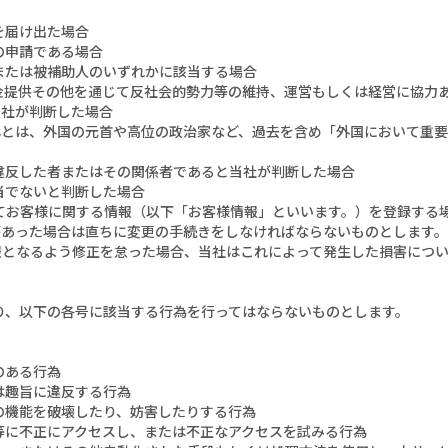
を届け出た場合
の申請である場合
または被補助人のいずれかに該当する場合
金提供その他を通じて反社会的勢力等の維持、運営もしくは経営に協力
当社が判断した場合
PEPsとは、外国の元首や高位の政治家など、過去を含め「外国において
違反した者またはその関係者であると当社が判断した場合
当でないと判断した場合
してお客様に関する情報（以下「お客様情報」といいます。）を登録する
があった場合は直ちに変更の手続きをしなければならないものとします
報となるよう修正を怠った場合、当社はこれによって発生した損害につ
たり、以下の各号に該当する行為を行ってはならないものとします。
のある行為
は趣旨に違反する行為
の機能を破壊したり、妨害したりする行為
等に不正にアクセスし、または不正なアクセスを試みる行為