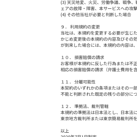
(3) 天災地変、火災、労働争議、戦
ェアの故障・障害、本サービスへの攻
(4) その他当社が必要と判断した場合
９． 利用規約の変更
当社は、本規約を変更する必要が生じ
かじめ変更後の本規約の内容及びその
が到来した場合には、本規約の内容は
１０． 損害賠償の請求
お客様が本規約に反した行為または不
相応の損害賠償の請求（弁護士費用を
１１． 分離可能性
本契約のいずれかの条項またはその一
不能と判断された既定の残りの部分に
１２． 準拠法、裁判管轄
本規約の準拠法は日本法とし、日本法
東京地方裁判所または東京簡易裁判所
以上
2020年7月1日制定