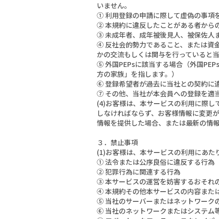
いません。
① 利用登録の申請に際して虚偽の事項
② 本規約に違反したことがある者から
③ 未成年者、成年被後見人、被保佐人
④ 反社会的勢力であること、または資
かの交流もしくは関与を行っていると
⑤ 外国PEPsに該当する場合（外国
方の家族」を指します。）
⑥ 登録希望者が過去に当社との契約に
⑦ その他、当社が本会員への登録を適
(4)お客様は、本サービスの利用に際
しなければならず、お客様情報に変更
情報を提供した場合、または最新の情
３．禁止事項
(1)お客様は、本サービスの利用にあ
① 法令または公序良俗に違反する行為
② 犯罪行為に関連する行為
③ 本サービスの運営を妨害するおそれ
④ 本規約その他本サービスの内容また
⑤ 当社のサーバーまたはネットワーク
⑥ 当社のネットワークまたはシステム