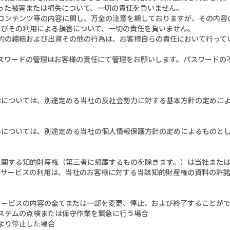
が被った被害または損失について、一切の責任を負いません。
よびコンテンツ等の内容に関し、万全の注意を期しておりますが、その内
よびその利用による損害について、一切の責任を負いません。
う契約の締結および出資その他の行為は、お客様自らの責任において行っ
Dやパスワードの管理はお客様の責任にて管理をお願いします。パスワード
除については、別途定める当社の反社会勢力に対する基本方針の定めに
いについては、別途定める当社の個人情報保護方針の定めによるものと
に関する知的財産権（第三者に帰属するものを除きます。）は当社また
本サービスの利用は、当社のお客様に対する当該知的財産権の資料の許
サービスの内容の全てまたは一部を変更、停止、および終了することが
システムの点検または保守作業を緊急に行う場合
により停止した場合