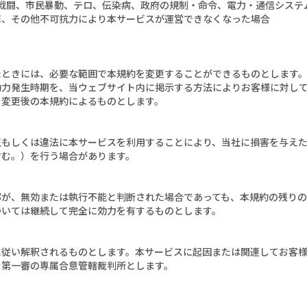
争、戦闘、市民暴動、テロ、伝染病、政府の規制・命令、電力・通信シス
撃、その他不可抗力により本サービスが運営できなくなった場合
たときには、必要な範囲で本規約を変更することができるものとします
効力発生時期を、当ウェブサイト内に掲示する方法によりお客様に対し
、変更後の本規約によるものとします。
正もしくは違法に本サービスを利用することにより、当社に損害を与え
含む。）を行う場合があります。
部が、無効または執行不能と判断された場合であっても、本規約の残り
ついては継続して完全に効力を有するものとします。
に従い解釈されるものとします。本サービスに起因または関連してお客
を第一審の専属合意管轄裁判所とします。