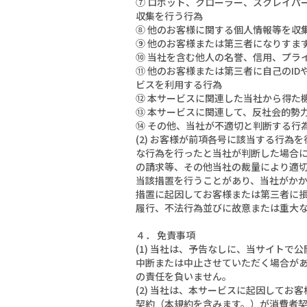
⑦ ロボット、クローラー、スクレイパ
収集を行う行為
⑧ 他のお客様に関する個人情報等を収
⑨ 他のお客様または第三者になりすま
⑩ 当社を含む他人の名誉、信用、プラ
⑪ 他のお客様または第三者に自己のI
ビスを利用する行為
⑫ 本サービスに関連した当社から得た
⑬ 本サービスに関連して、反社会的勢
⑭ その他、当社が不適切と判断する行
(2) お客様が前項各号に該当する行
な行為を行ったと当社が判断した場合に
の請求等、その他当社の裁量により適
当該措置を行うことがあり、当社がか
措置に起因してお客様または第三者に
履行、不法行為並びに故意または重大
４． 免責事項
(1) 当社は、予告なしに、当サイト
中断または中止させていただく場合が
の責任を負いません。
(2) 当社は、本サービスに起因して
契約（本規約を含みます。）が消費者