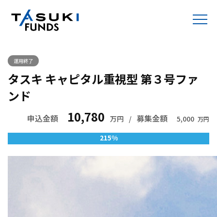
運用終了
タスキ キャピタル重視型 第３号ファ
ンド
10,780
申込金額
募集金額
万円
/
5,000
万円
215%